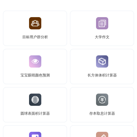
目标用户群分析
大学作文
宝宝眼睛颜色预测
长方体体积计算器
圆球表面积计算器
存本取息计算器