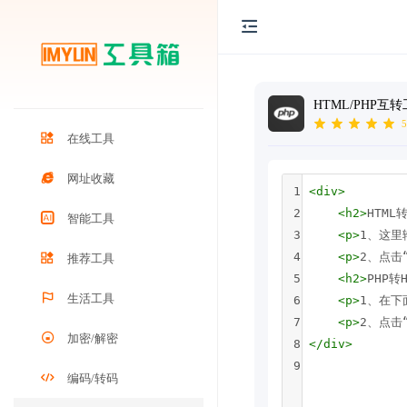
HTML/PHP互
5
在线工具
网址收藏
1
<
div
>
2
<
h2
>
HTML转
智能工具
3
<
p
>
1、这里
4
<
p
>
2、点击“
推荐工具
5
<
h2
>
PHP转H
生活工具
6
<
p
>
1、在下
7
<
p
>
2、点击“
加密/解密
8
</
div
>
9
编码/转码