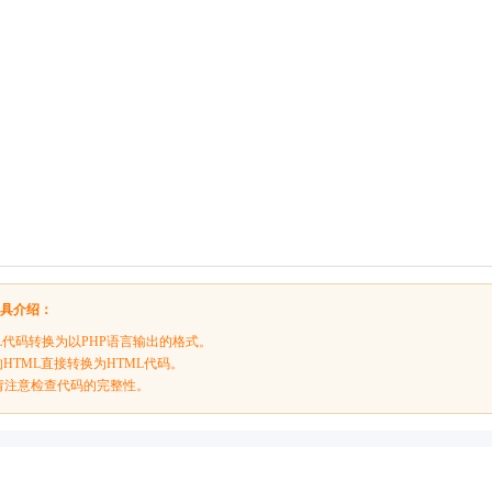
工具介绍：
L代码转换为以PHP语言输出的格式。
的HTML直接转换为HTML代码。
请注意检查代码的完整性。