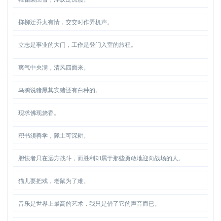
掷柳迁乔太有情，交交时作弄机声。
立志是事业的大门，工作是登门入室的旅程。
爽气中央满，清风四面来。
乌鸦说猪黑其实猪还有白种的。
现求佛现烧香。
积书须善学，隙土可深耕。
胆怯者只在远方战斗，而胜利却属于那些勇敢地迎向战场的人。
猫儿耍把戏，老鼠为了难。
音乐是世界上最高的艺术，我只是借了它的声音而已。