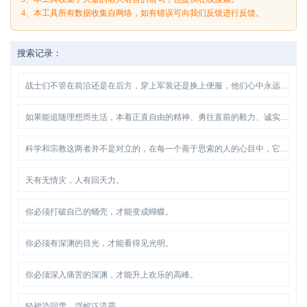
4、本工具所有数据收集自网络，如有错误可向我们反馈进行反馈。
搜索记录：
战士们不管在前沿还是在后方，穿上军装还是换上便服，他们心中永远飘扬着一面不倒的国旗。
如果能追随理想而生活，本着正直自由的精神、勇往直前的毅力、诚实不自欺的思想而行，则定能臻于至美至善的境地。
科学和宗教这两者并不是对立的，在每一个善于思索的人的心目中，它们是相互补充的。
天有无情灾，人有回天力。
你必须打破自己的蛹壳，才能变成蝴蝶。
你必须有深渊的目光，才能看得见光明。
你必须深入痛苦的深渊，才能升上欢乐的高峰。
轻裙染回雪，浮蚁泛流霞。