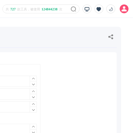
共
727
款工具，被使用
124844238
次