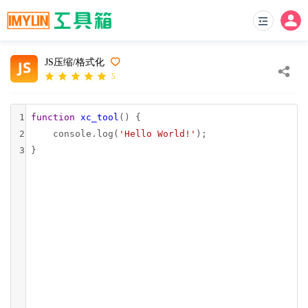
JS压缩/格式化
5
1
function
xc_tool
() {
2
console
.
log
(
'Hello World!'
);
3
}