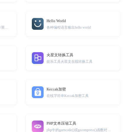
Hello World
英文大小写转换/英文单词首字母大写/英文行首字母大写
各种编程语言输出hello world
火星文转换工具
娱乐工具火星文在线转换工具
Keccak加密
在线字符串Keccak加密工具
PHP文本压缩工具
php中的gzencode()或gzcompress()函数对文本进行压缩