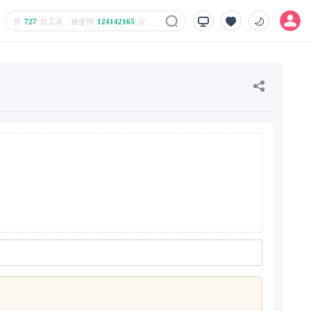
共
727
款工具，被使用
124142165
次