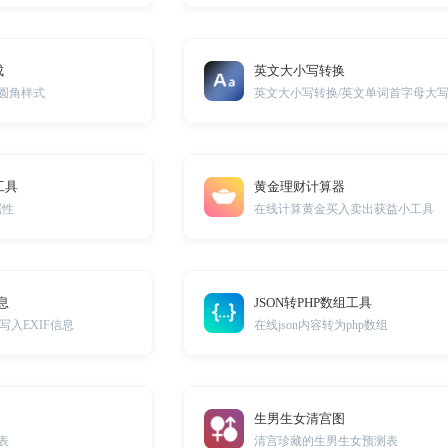
成
英文大小写转换
框圆角样式
工具
黄金理财计算器
属性
在线计算黄金买入卖出获益小工具
息
JSON转PHP数组工具
入EXIF信息
在线json内容转为php数组
生男生女清宫图
表
清宫珍藏的生男生女预测表