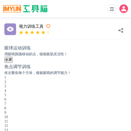
视力训练工具
5
眼球运动训练
用眼睛跟随移动的点，锻炼眼肌灵活性！
全屏
焦点调节训练
依次聚焦每个方块，锻炼眼睛的调节能力！
1
2
3
4
5
6
7
8
9
10
11
12
13