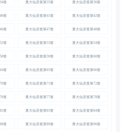
34签
黄大仙灵签第35签
黄大仙灵签第36签
40签
黄大仙灵签第41签
黄大仙灵签第42签
46签
黄大仙灵签第47签
黄大仙灵签第48签
52签
黄大仙灵签第53签
黄大仙灵签第54签
58签
黄大仙灵签第59签
黄大仙灵签第60签
64签
黄大仙灵签第65签
黄大仙灵签第66签
70签
黄大仙灵签第71签
黄大仙灵签第72签
76签
黄大仙灵签第77签
黄大仙灵签第78签
82签
黄大仙灵签第83签
黄大仙灵签第84签
88签
黄大仙灵签第89签
黄大仙灵签第90签