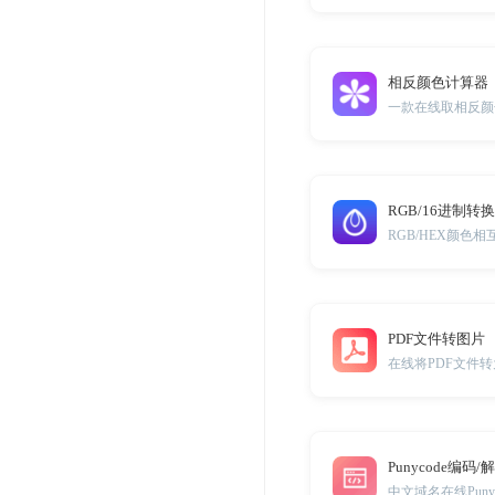
相反颜色计算器
一款在线取相反颜
RGB/16进制转换
RGB/HEX颜色
PDF文件转图片
在线将PDF文件
Punycode编码/
中文域名在线Puny