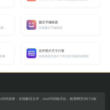
颜文字编辑器
在线查询域名的WHOIS信息，域名注册日期,过期日期...
在线颜文字编辑器
证件照片尺寸计算
耗量
在线将照片的尺寸单位转为毫米或厘米
s代码加密，在线解压文件，html代码格式化，检测网页META标