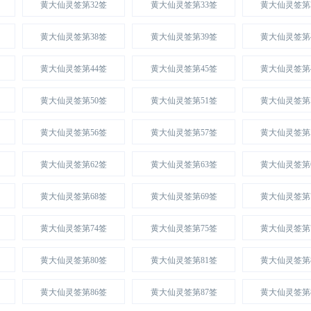
黄大仙灵签第32签
黄大仙灵签第33签
黄大仙灵签第
黄大仙灵签第38签
黄大仙灵签第39签
黄大仙灵签第
黄大仙灵签第44签
黄大仙灵签第45签
黄大仙灵签第
黄大仙灵签第50签
黄大仙灵签第51签
黄大仙灵签第
黄大仙灵签第56签
黄大仙灵签第57签
黄大仙灵签第
黄大仙灵签第62签
黄大仙灵签第63签
黄大仙灵签第
黄大仙灵签第68签
黄大仙灵签第69签
黄大仙灵签第
黄大仙灵签第74签
黄大仙灵签第75签
黄大仙灵签第
黄大仙灵签第80签
黄大仙灵签第81签
黄大仙灵签第
黄大仙灵签第86签
黄大仙灵签第87签
黄大仙灵签第