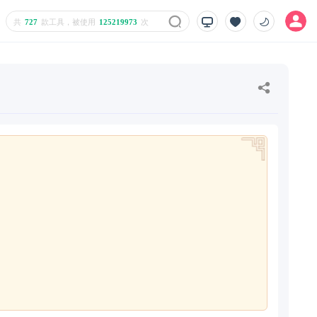
共
727
款工具，被使用
125219973
次