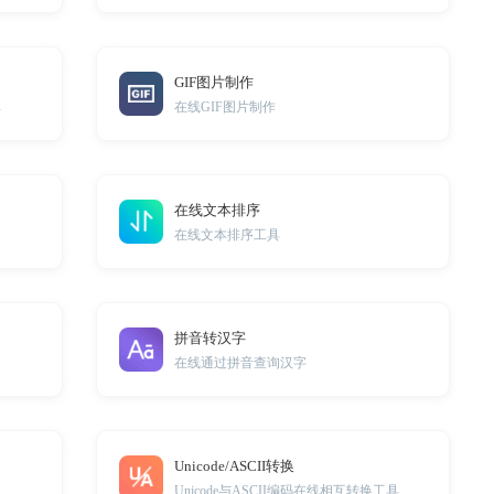
GIF图片制作
率
在线GIF图片制作
在线文本排序
在线文本排序工具
拼音转汉字
在线通过拼音查询汉字
Unicode/ASCII转换
Unicode与ASCII编码在线相互转换工具