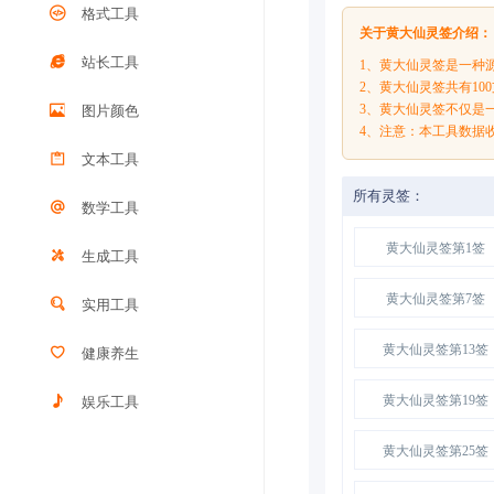
格式工具
关于黄大仙灵签介绍：
站长工具
1、黄大仙灵签是一种
2、黄大仙灵签共有1
3、黄大仙灵签不仅是
图片颜色
4、注意：本工具数据
文本工具
所有灵签：
数学工具
黄大仙灵签第1签
生成工具
黄大仙灵签第7签
实用工具
黄大仙灵签第13签
健康养生
黄大仙灵签第19签
娱乐工具
黄大仙灵签第25签