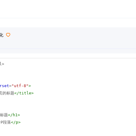
化
l>
rset
=
"utf-8"
>
页的标题
</
title
>
1标题
</
h1
>
P段落
</
p
>