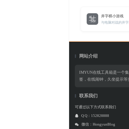
井字棋小游戏
与电脑对战的井字
网站介绍
IMYUN在线工具箱是一个
签，在线闹钟，久坐提示等
联系我们
可通过以下方式联系我们
Q Q：152828888
微信：HongyunBlog