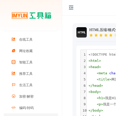
HTML压缩/格式
5
在线工具
网址收藏
1
<!DOCTYPE htm
2
<
html
>
智能工具
3
<
head
>
4
<
meta
cha
推荐工具
5
<
title
>
网
生活工具
6
</
head
>
7
<
body
>
加密/解密
8
<
h1
>
我是H
9
<
p
>
我是一个
编码/转码
10
</
body
>