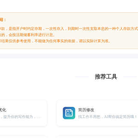
绍：
存款，是指开户时约定存期，一次性存入，到期时一次性支取本息的一种个人存款方
取的，会按活期储蓄利率进行计息。
算结果仅供参考使用，不能做为任何事实的依据，请以实际计算为准。
推荐工具
优化
简历修改
纠正英语语法错误，提升你的写作能力，用英语表达自如！
找工作不用愁，AI帮你搞定简历哦！