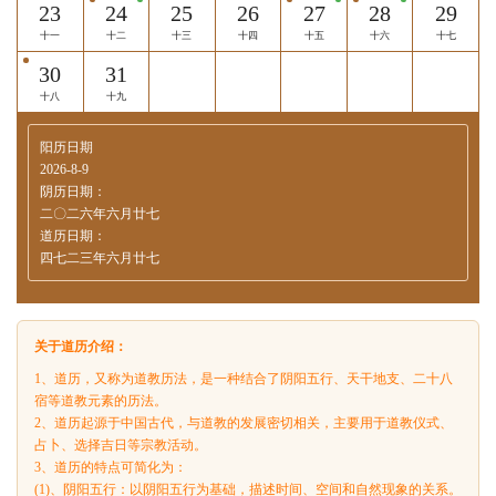
23
24
25
26
27
28
29
十一
十二
十三
十四
十五
十六
十七
30
31
十八
十九
阳历日期
2026-8-9
阴历日期：
二〇二六年六月廿七
道历日期：
四七二三年六月廿七
关于道历介绍：
1、道历，又称为道教历法，是一种结合了阴阳五行、天干地支、二十八
宿等道教元素的历法。
2、道历起源于中国古代，与道教的发展密切相关，主要用于道教仪式、
占卜、选择吉日等宗教活动。
3、道历的特点可简化为：
(1)、阴阳五行：以阴阳五行为基础，描述时间、空间和自然现象的关系。