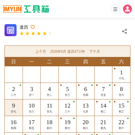
道历
5
上个月
2026年8月 道历4723年
下个月
日
一
二
三
四
五
六
1
十九
2
3
4
5
6
7
8
二十
廿一
廿二
廿三
廿四
廿五
廿六
9
10
11
12
13
14
15
廿七
廿八
廿九
三十
七月
初二
初三
16
17
18
19
20
21
22
初四
初五
初六
初七
初八
初九
初十